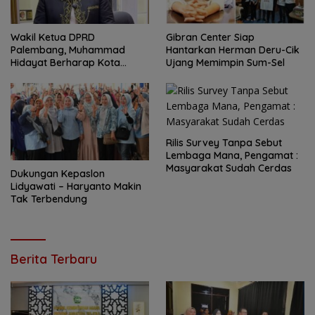
Wakil Ketua DPRD
Gibran Center Siap
Palembang, Muhammad
Hantarkan Herman Deru-Cik
Hidayat Berharap Kota
Ujang Memimpin Sum-Sel
Palembang Terus Tumbuh
Menjadi Kota Maju,
Berbudaya, dan Sejahtera
Rilis Survey Tanpa Sebut
Lembaga Mana, Pengamat :
Masyarakat Sudah Cerdas
Dukungan Kepaslon
Lidyawati – Haryanto Makin
Tak Terbendung
Berita Terbaru