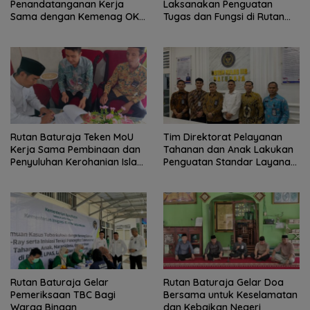
Penandatanganan Kerja
Laksanakan Penguatan
Sama dengan Kemenag OKU
Tugas dan Fungsi di Rutan
untuk Penguatan Pembinaan
Baturaja
Rohani Warga Binaan
Rutan Baturaja Teken MoU
Tim Direktorat Pelayanan
Kerja Sama Pembinaan dan
Tahanan dan Anak Lakukan
Penyuluhan Kerohanian Islam
Penguatan Standar Layanan
Berbasis Pesantren dengan
Kepribadian dan
Pondok Pesantren Maqoma
Kemandirian di Rutan
Mahmudah
Baturaja
Rutan Baturaja Gelar
Rutan Baturaja Gelar Doa
Pemeriksaan TBC Bagi
Bersama untuk Keselamatan
Warga Binaan
dan Kebaikan Negeri