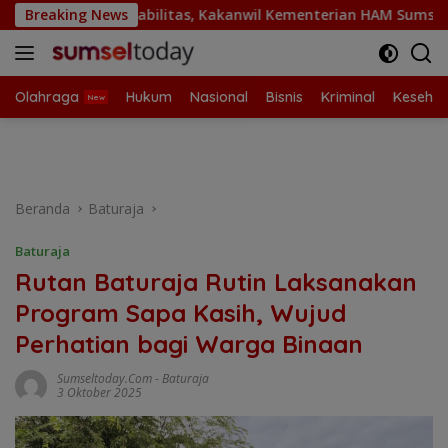
Langsung
litas, Kakanwil Kementerian HAM Sumsel Ikuti Evaluasi Penye
Breaking News
ke
konten
Olahraga
Hukum
Nasional
Bisnis
Kriminal
Kesehat
Beranda
Baturaja
Baturaja
Rutan Baturaja Rutin Laksanakan
Program Sapa Kasih, Wujud
Perhatian bagi Warga Binaan
Sumseltoday.com
-
Baturaja
3 Oktober 2025