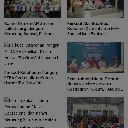
Kanwil KemenHAM Sumsel
Perkuat Akuntabilitas,
Jalin Sinergi dengan
Kakanwil Kementerian HAM
Kemenag Sumsel, Perkuat
Sumsel Ikuti Evaluasi
Pemenuhan Hak Kebebasan
Penyerapan Anggaran dan
Beragama
Tindak Lanjut Temuan BPK
Perkuat Ketahanan Pangan,
PTBA Perkenalkan Kalium
Penyuluhan Hukum Terpadu
Humat ‘BA Grow’ di
di Teluk Gelam Perkuat
Inagritech 2026
Kesadaran Hukum, HAM, dan
Tertib Pertanahan