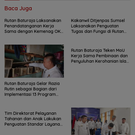
Baca Juga
Rutan Baturaja Laksanakan
Kakanwil Ditjenpas Sumsel
Penandatanganan Kerja
Laksanakan Penguatan
Sama dengan Kemenag OKU
Tugas dan Fungsi di Rutan
untuk Penguatan Pembinaan
Baturaja
Rohani Warga Binaan
Rutan Baturaja Teken MoU
Kerja Sama Pembinaan dan
Penyuluhan Kerohanian Islam
Berbasis Pesantren dengan
Pondok Pesantren Maqoma
Mahmudah
Rutan Baturaja Gelar Razia
Rutin sebagai Bagian dari
Implementasi 13 Program
Akselerasi
Tim Direktorat Pelayanan
Tahanan dan Anak Lakukan
Penguatan Standar Layanan
Kepribadian dan