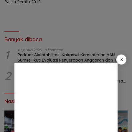
Banyak dibaca
1
4 Agustus 2026
0 Komentar
Perkuat Akuntabilitas, Kakanwil Kementerian HAM
X
Sumsel Ikuti Evaluasi Penyerapan Anggaran dan Tindak
Lanjut Temuan BPK
2
4 Agustus 2026
0 Komentar
Kanwil KemenHAM Sumsel Jalin Sinergi dengan
Kemenag Sumsel, Perkuat Pemenuhan Hak Kebebasan
Beragama
Nasional