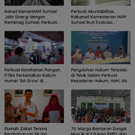
Kanwil KemenHAM Sumsel
Perkuat Akuntabilitas,
Jalin Sinergi dengan
Kakanwil Kementerian HAM
Kemenag Sumsel, Perkuat
Sumsel Ikuti Evaluasi
Pemenuhan Hak Kebebasan
Penyerapan Anggaran dan
Beragama
Tindak Lanjut Temuan BPK
Perkuat Ketahanan Pangan,
Penyuluhan Hukum Terpadu
PTBA Perkenalkan Kalium
di Teluk Gelam Perkuat
Humat ‘BA Grow’ di
Kesadaran Hukum, HAM, dan
Inagritech 2026
Tertib Pertanahan
Rumah Zakat Terima
70 Warga Bantaran Sungai
Pembaharuan SK Izin
Musi Ikuti Edukasi PHBS dari