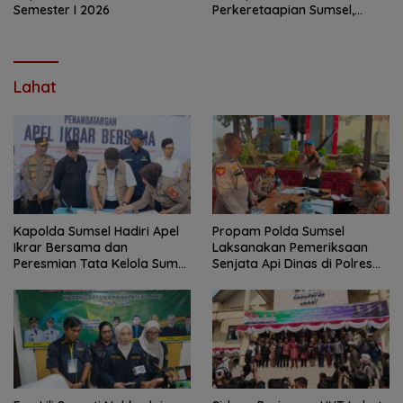
Semester I 2026
Perkeretaapian Sumsel,
Bahas Flyover Muara Enim
hingga Revitalisasi Railbus
Kertalaya Bersama Dirjen
Perkeretaapian
Lahat
Kapolda Sumsel Hadiri Apel
Propam Polda Sumsel
Ikrar Bersama dan
Laksanakan Pemeriksaan
Peresmian Tata Kelola Sumur
Senjata Api Dinas di Polres
Minyak Masyarakat di
Lahat
Kab.Lahat