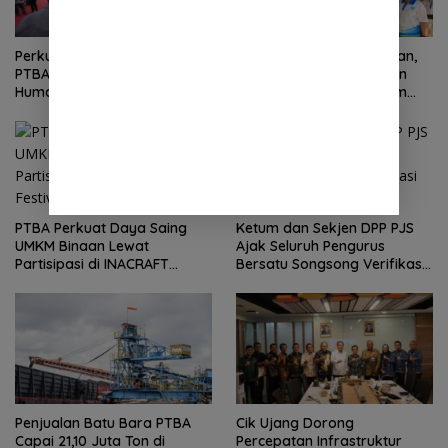
Perkuat Ketahanan Pangan,
Jaga Urat Nadi Kehidupan,
PTBA Perkenalkan Kalium
PTBA Pertegas Komitmen
Humat ‘BA Grow’ di
Kelestarian Sungai dalam
Inagritech 2026
Konferensi Sungai Indonesia
2026
PTBA Perkuat Daya Saing
Ketum dan Sekjen DPP PJS
UMKM Binaan Lewat
Ajak Seluruh Pengurus
Partisipasi di INACRAFT
Bersatu Songsong Verifikasi
Festival 2026
Dewan Pers
Penjualan Batu Bara PTBA
Cik Ujang Dorong
Capai 21,10 Juta Ton di
Percepatan Infrastruktur