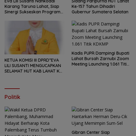
Eva Lili Susanti Nahkodai
Sidang Paripurna HUT Lahat
Karang Taruna Lahat, Siap
Ke-157 Tahun Dihadiri
Sinergi Sukseskan Program
Gubernur Sumatera Selatan
Bupati
Kadis PUPR Dampingi Bupati
Lahat Bursah Zarnubi Zoom
KETUA KOMISI III DPRD”EVA
Meeting Launching 1.061 Titik
LILI SUSANTI MENGUCAPKAN
KDKMP
SELAMAT HUT KAB LAHAT KE
157 TAHUN 2026
Politik
Gibran Center Siap