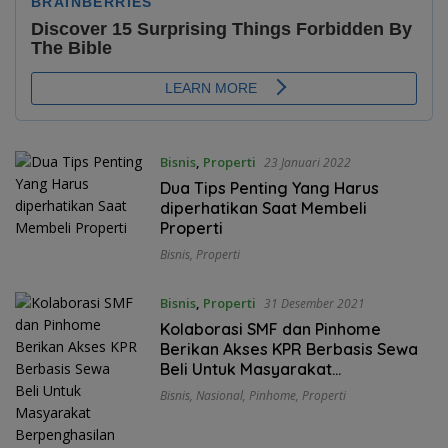
Bisnis
,
Properti
23 Januari 2022
Dua Tips Penting Yang Harus
diperhatikan Saat Membeli
Properti
Bisnis
,
Properti
Bisnis
,
Properti
31 Desember 2021
Kolaborasi SMF dan Pinhome
Berikan Akses KPR Berbasis Sewa
Beli Untuk Masyarakat
Berpenghasilan Rendah
Bisnis
,
Nasional
,
Pinhome
,
Properti