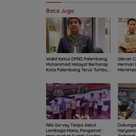
Baca Juga
Wakil Ketua DPRD Palembang,
Gibran C
Muhammad Hidayat Berharap
Herman D
Kota Palembang Terus Tumbuh
Memimpi
Menjadi Kota Maju, Berbudaya,
dan Sejahtera
Rilis Survey Tanpa Sebut
Dukungan
Lembaga Mana, Pengamat :
Haryanto
Masyarakat Sudah Cerdas
Terbend