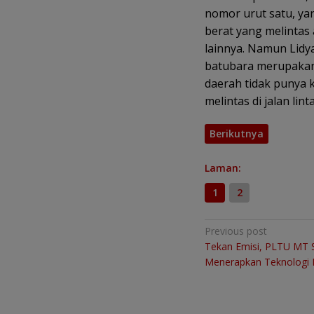
nomor urut satu, yan
berat yang melintas
lainnya. Namun Lidy
batubara merupakan 
daerah tidak punya
melintas di jalan l
Berikutnya
Laman:
1
2
Navigasi
Previous post
Tekan Emisi, PLTU MT 
pos
Menerapkan Teknologi 