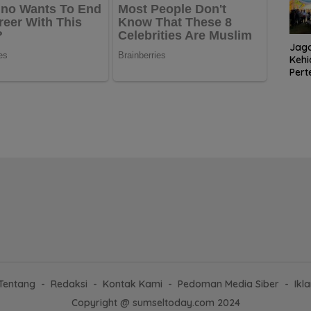
Jaga
Kehi
Per
Kele
dala
Sung
Tentang
Redaksi
Kontak Kami
Pedoman Media Siber
Ikl
Copyright @ sumseltoday.com 2024