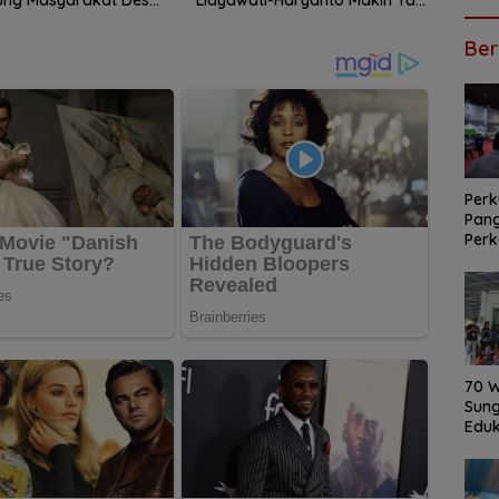
 Karang Anyar Siap
Terbendung
kan
Ber
Perk
Pan
Perk
Huma
Inag
70 
Sung
Eduk
Rum