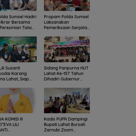
lda Sumsel Hadiri
Propam Polda Sumsel
 Ikrar Bersama
Laksanakan
Peresmian Tata
Pemeriksaan Senjata
la Sumur Minyak
Api Dinas di Polres
arakat di
Lahat
Lahat
ili Susanti
Sidang Paripurna HUT
kodai Karang
Lahat Ke-157 Tahun
na Lahat, Siap
Dihadiri Gubernur
rgi Sukseskan
Sumatera Selatan
ram Bupati
A KOMISI III
Kadis PUPR Dampingi
”EVA LILI
Bupati Lahat Bursah
ANTI
Zarnubi Zoom
GUCAPKAN
Meeting Launching