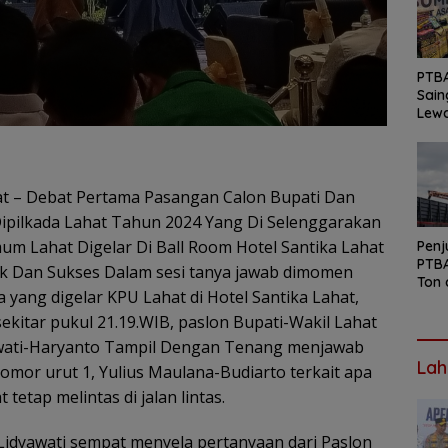
PTB
Sai
Lewa
INAC
202
at – Debat Pertama Pasangan Calon Bupati Dan
Dipilkada Lahat Tahun 2024 Yang Di Selenggarakan
um Lahat Digelar Di Ball Room Hotel Santika Lahat
Penj
PTBA
k Dan Sukses Dalam sesi tanya jawab dimomen
Ton 
 yang digelar KPU Lahat di Hotel Santika Lahat,
sekitar pukul 21.19.WIB, paslon Bupati-Wakil Lahat
awati-Haryanto Tampil Dengan Tenang menjawab
Lah
omor urut 1, Yulius Maulana-Budiarto terkait apa
tetap melintas di jalan lintas.
 Lidyawati sempat menyela pertanyaan dari Paslon