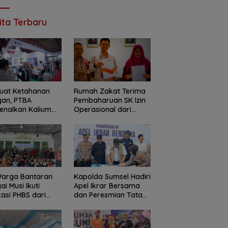
ita Terbaru
uat Ketahanan
Rumah Zakat Terima
gan, PTBA
Pembaharuan SK Izin
enalkan Kalium
Operasional dari
t ‘BA Grow’ di
Kanwil Kemenag
ritech 2026
Sumatera Selatan
Warga Bantaran
Kapolda Sumsel Hadiri
ai Musi Ikuti
Apel Ikrar Bersama
asi PHBS dari
dan Peresmian Tata
ah Zakat
Kelola Sumur Minyak
Masyarakat di
Kab.Lahat