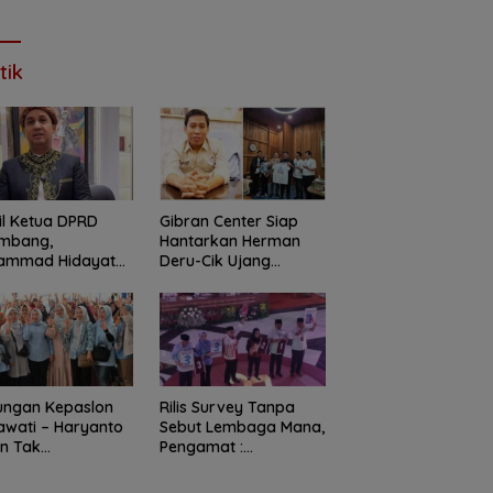
AMAT HUT KAB
1.061 Titik KDKMP
T KE 157 TAHUN
6
tik
l Ketua DPRD
Gibran Center Siap
embang,
Hantarkan Herman
ammad Hidayat
Deru-Cik Ujang
harap Kota
Memimpin Sum-Sel
embang Terus
uh Menjadi Kota
, Berbudaya, dan
htera
ungan Kepaslon
Rilis Survey Tanpa
awati – Haryanto
Sebut Lembaga Mana,
n Tak
Pengamat :
bendung
Masyarakat Sudah
Cerdas