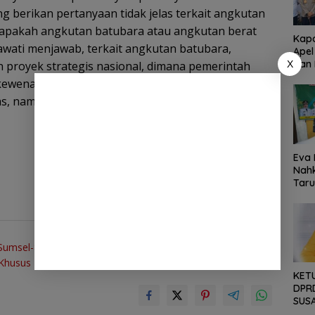
g berikan pertanyaan tidak jelas terkait angkutan
 apakah angkutan batubara atau angkutan berat
Kapo
awati menjawab, terkait angkutan batubara,
Apel
dan 
X
proyek strategis nasional, dimana pemerintah
Kelo
 kewenangan untuk melarang angkutan batubara
Masy
intas, namun melainkan kewenangan Pemprov Sumsel.
Kab.
Eva L
Nah
Taru
Sine
Prog
Next post
Sumsel-8
Terali Tak Halangi Mimpi: Lapas Lahat
Khusus
Fasilitasi Pendidikan Kejar Paket
KETU
DPRD
SUS
MEN