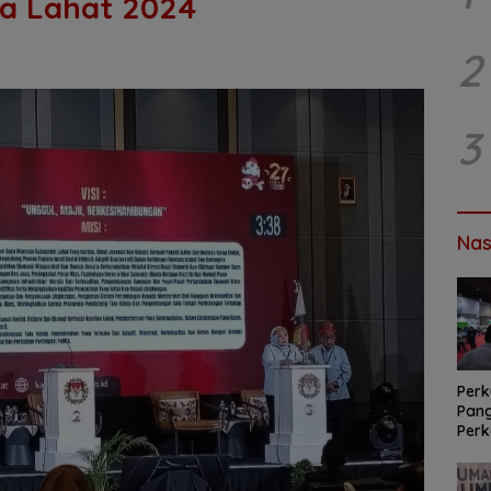
da Lahat 2024
2
3
Nas
Perk
Pan
Perk
Huma
Inag