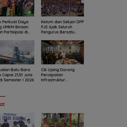
A Perkuat Daya
Ketum dan Sekjen DPP
ng UMKM Binaan
PJS Ajak Seluruh
t Partisipasi di
Pengurus Bersatu
RAFT Festival
Songsong Verifikasi
6
Dewan Pers
ualan Batu Bara
Cik Ujang Dorong
 Capai 21,10 Juta
Percepatan
di Semester I 2026
Infrastruktur
Perkeretaapian
Sumsel, Bahas Flyover
Muara Enim hingga
Revitalisasi Railbus
at
Kertalaya Bersama
Dirjen Perkeretaapian