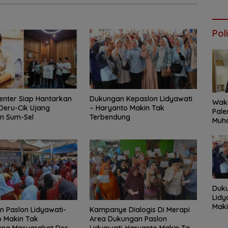
SEL
LAHA
202
Poli
enter Siap Hantarkan
Dukungan Kepaslon Lidyawati
Waki
eru-Cik Ujang
– Haryanto Makin Tak
Pal
n Sum-Sel
Terbendung
Muh
Ber
Pal
Tumb
Maju
Seja
Duk
Lidy
Maki
 Paslon Lidyawati-
Kampanye Dialogis Di Merapi
Ter
 Makin Tak
Area Dukungan Paslon
ung Masyarakat Desa
Lidyawati-Haryanto Makin Tak