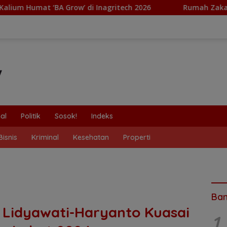
’ di Inagritech 2026
Rumah Zakat Terima Pembaharuan
al
Politik
Sosok!
Indeks
Bisnis
Kriminal
Kesehatan
Properti
Ban
 Lidyawati-Haryanto Kuasai
1