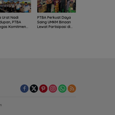
 Urat Nadi
PTBA Perkuat Daya
dupan, PTBA
Saing UMKM Binaan
tegas Komitmen
Lewat Partisipasi di
starian Sungai
INACRAFT Festival
m Konferensi
2026
ai Indonesia 2026
an