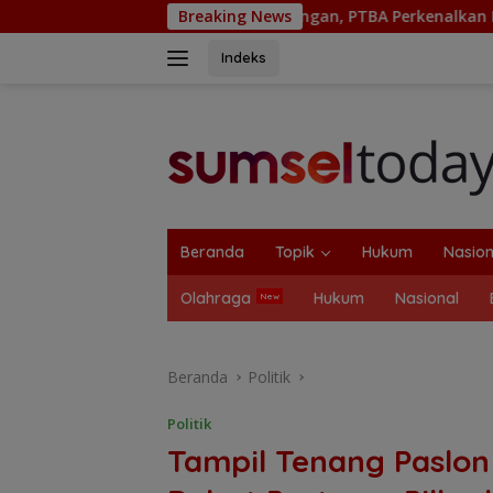
Langsung
uat Ketahanan Pangan, PTBA Perkenalkan Kalium Humat ‘BA Grow
Breaking News
ke
konten
Indeks
tutup
Beranda
Topik
Hukum
Nasion
Olahraga
Hukum
Nasional
Beranda
Politik
Politik
Tampil Tenang Paslon