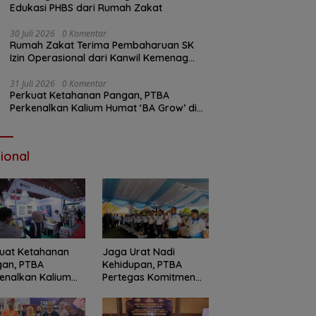
Edukasi PHBS dari Rumah Zakat
30 Juli 2026
0 Komentar
Rumah Zakat Terima Pembaharuan SK
Izin Operasional dari Kanwil Kemenag
Sumatera Selatan
31 Juli 2026
0 Komentar
Perkuat Ketahanan Pangan, PTBA
Perkenalkan Kalium Humat ‘BA Grow’ di
Inagritech 2026
ional
uat Ketahanan
Jaga Urat Nadi
gan, PTBA
Kehidupan, PTBA
enalkan Kalium
Pertegas Komitmen
t ‘BA Grow’ di
Kelestarian Sungai
ritech 2026
dalam Konferensi
Sungai Indonesia 2026