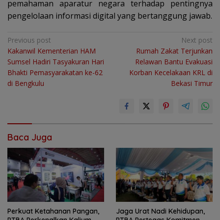
pemahaman aparatur negara terhadap pentingnya
pengelolaan informasi digital yang bertanggung jawab.
Navigasi
Previous post
Next post
Kakanwil Kementerian HAM
Rumah Zakat Terjunkan
pos
Sumsel Hadiri Tasyakuran Hari
Relawan Bantu Evakuasi
Bhakti Pemasyarakatan ke-62
Korban Kecelakaan KRL di
di Bengkulu
Bekasi Timur
Baca Juga
Perkuat Ketahanan Pangan,
Jaga Urat Nadi Kehidupan,
PTBA Perkenalkan Kalium
PTBA Pertegas Komitmen