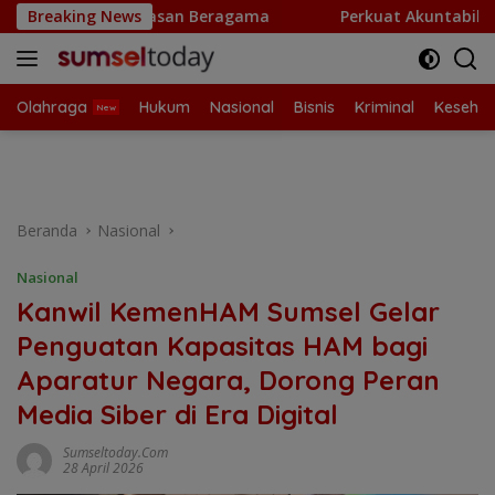
Langsung
san Beragama
Breaking News
Perkuat Akuntabilitas, Kakanwil Kement
ke
konten
Olahraga
Hukum
Nasional
Bisnis
Kriminal
Kesehat
Beranda
Nasional
Nasional
Kanwil KemenHAM Sumsel Gelar
Penguatan Kapasitas HAM bagi
Aparatur Negara, Dorong Peran
Media Siber di Era Digital
Sumseltoday.com
28 April 2026