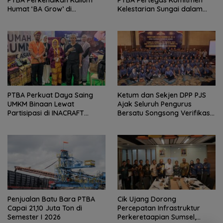
Humat ‘BA Grow’ di
Kelestarian Sungai dalam
Inagritech 2026
Konferensi Sungai Indonesia
2026
PTBA Perkuat Daya Saing
Ketum dan Sekjen DPP PJS
UMKM Binaan Lewat
Ajak Seluruh Pengurus
Partisipasi di INACRAFT
Bersatu Songsong Verifikasi
Festival 2026
Dewan Pers
Penjualan Batu Bara PTBA
Cik Ujang Dorong
Capai 21,10 Juta Ton di
Percepatan Infrastruktur
Semester I 2026
Perkeretaapian Sumsel,