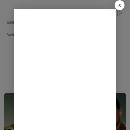
Bahas Flyover Muara Enim
X
hingga Revitalisasi Railbus
Kertalaya Bersama Dirjen
Perkeretaapian