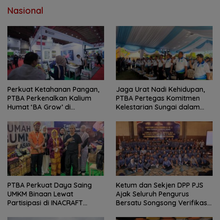
Nasional
Perkuat Ketahanan Pangan,
Jaga Urat Nadi Kehidupan,
PTBA Perkenalkan Kalium
PTBA Pertegas Komitmen
Humat ‘BA Grow’ di
Kelestarian Sungai dalam
Inagritech 2026
Konferensi Sungai Indonesia
2026
PTBA Perkuat Daya Saing
Ketum dan Sekjen DPP PJS
UMKM Binaan Lewat
Ajak Seluruh Pengurus
Partisipasi di INACRAFT
Bersatu Songsong Verifikasi
Festival 2026
Dewan Pers