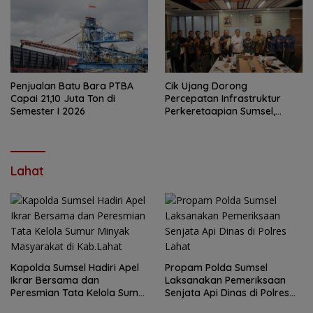
Penjualan Batu Bara PTBA
Cik Ujang Dorong
Capai 21,10 Juta Ton di
Percepatan Infrastruktur
Semester I 2026
Perkeretaapian Sumsel,
Bahas Flyover Muara Enim
hingga Revitalisasi Railbus
Kertalaya Bersama Dirjen
Perkeretaapian
Lahat
Kapolda Sumsel Hadiri Apel
Propam Polda Sumsel
Ikrar Bersama dan
Laksanakan Pemeriksaan
Peresmian Tata Kelola Sumur
Senjata Api Dinas di Polres
Minyak Masyarakat di
Lahat