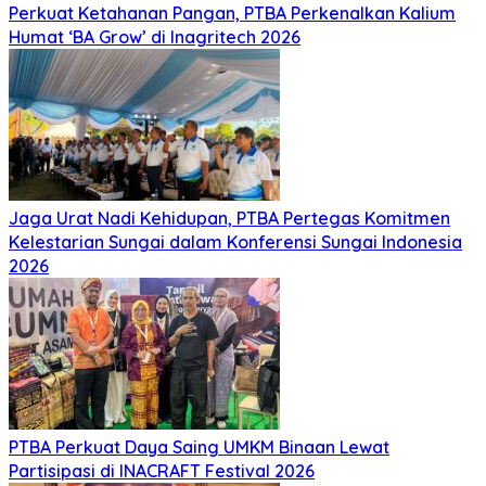
Perkuat Ketahanan Pangan, PTBA Perkenalkan Kalium
Humat ‘BA Grow’ di Inagritech 2026
Jaga Urat Nadi Kehidupan, PTBA Pertegas Komitmen
Kelestarian Sungai dalam Konferensi Sungai Indonesia
2026
PTBA Perkuat Daya Saing UMKM Binaan Lewat
Partisipasi di INACRAFT Festival 2026