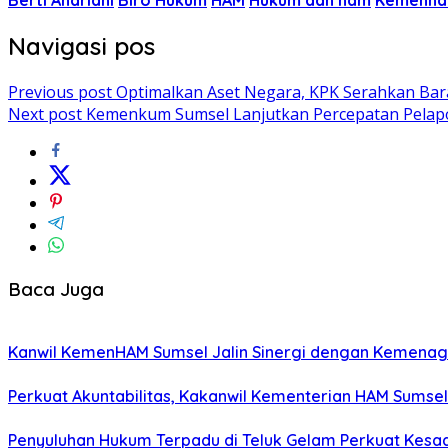
Berti Andriani
Biro Hukum
HAM
Hukum dan ham
Kemenha
Navigasi pos
Previous post
Optimalkan Aset Negara, KPK Serahkan Ba
Next post
Kemenkum Sumsel Lanjutkan Percepatan Pelapo
Baca Juga
Kanwil KemenHAM Sumsel Jalin Sinergi dengan Kemena
Perkuat Akuntabilitas, Kakanwil Kementerian HAM Sumsel
Penyuluhan Hukum Terpadu di Teluk Gelam Perkuat Kesa