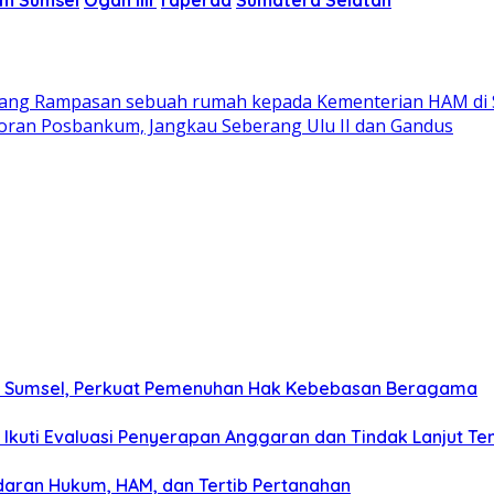
m Sumsel
Ogan Ilir
raperda
Sumatera Selatan
rang Rampasan sebuah rumah kepada Kementerian HAM di 
ran Posbankum, Jangkau Seberang Ulu II dan Gandus
g Sumsel, Perkuat Pemenuhan Hak Kebebasan Beragama
 Ikuti Evaluasi Penyerapan Anggaran dan Tindak Lanjut T
daran Hukum, HAM, dan Tertib Pertanahan